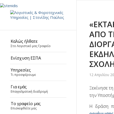
«ΕΚΤΑ
ΑΠΟ Τ
Καλώς ήλθατε
ΔΙΟΡΓ
Στο Λογιστικό μας Γραφείο
ΕΚΔΗΛ
Ενίσχυση ΕΣΠΑ
ΣΧΟΛΗ
Υπηρεσίες
12 Απριλίου 2
Τι προσφέρουμε
Για εμάς
Ξεκίνησε τ
Επαγγελματική διαδρομή
την Υποστή
Το γραφείο μας
Η δράση π
Επισκεφθείτε μας
οργάνωσης